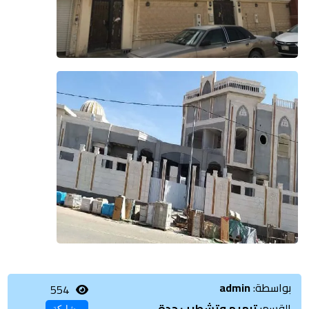
بواسطة:
admin
554
القسم:
ترميم وتشطيب جدة
مشاركة