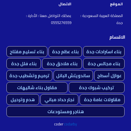
الموقع
الاتصال
المملكة العربية السعودية :
يمكنك التواصل معنا : الأدارة :
جدة
0555276559
الاقسام
بناء استراحات جدة
بناء عظم جدة
بناء تسليم مفتاح
بناء مجالس جدة
بناء ملاحق جدة
بناء فلل جدة
عوازل أسطح
ساندويتش البانل
ترميم وتشطيب جدة
تركيب شبوك جدة
مقاول بناء شاليهات
مقاولات عامة جدة
نجار حداد مباني
هدم وترحيل
هناجر ومستودعات
coder
codarby