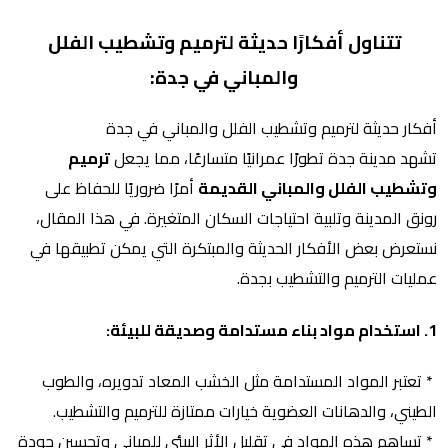
تتناول أفكارًا حديثة لترميم وتشطيب الفلل
والمباني في جدة:
أفكار حديثة لترميم وتشطيب الفلل والمباني في جدة
تشهد مدينة جدة تطورًا عمرانيًا متسارعًا، مما يجعل
ترميم
وتشطيب الفلل والمباني القديمة
أمرًا ضروريًا للحفاظ على
رونق المدينة وتلبية احتياجات السكان المتغيرة. في هذا المقال،
نستعرض بعض الأفكار الحديثة والمبتكرة التي يمكن تطبيقها في
عمليات الترميم والتشطيب بجدة.
1. استخدام مواد بناء مستدامة وصديقة للبيئة:
* تعتبر المواد المستدامة مثل الخشب المعاد تدويره، والطوب
الطيني، والدهانات العضوية خيارات ممتازة للترميم والتشطيب.
* تساهم هذه المواد في تقليل الأثر البيئي للمباني وتحسين جودة