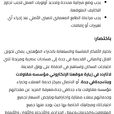
يجب وضع ميزانية محددة وتحديد أولويات العمل لتجنب تجاوز
التكاليف المتوقعة.
يجب مراعاة الطابع المعماري للمبنى الأصلي عند إجراء أي
تغييرات أو إضافات.
باختصار:
باختيار الأفكار المناسبة والاستعانة بالخبراء المؤهلين، يمكن تحويل
الفلل والمباني القديمة في جدة إلى مساحات عصرية ومريحة تلبي
احتياجات السكان وتساهم في الحفاظ على رونق المدينة.
لاتتردد في زيارة موقعنا الإلكتروني مؤسسه مقاولات
وبناءجدةفي جدة
. أو الاتصال بمركز خدمة العملاء وخبراء
مؤسسه مقاولات بناء جدةفي جدة،معرفة المزيد عن منتجاتهم
وخدماتهم.عملاء ممتازة واحترافية.وبارخص الاسعار لجميع
احتياجاتك وميزانيتك الخاصة بها حيث يوجد منها جميع
المقاولات،والخدمات،وعمال الحداده، والأحجام والألوان والأنماط