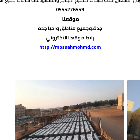
ض الأسعارواحدث صيحات تصميم الهناجر والمستودعات لتناسب جميع
ال
0555276559
موقعنا
جدة.وجميع مناطق واحيا جدة
رابط موقعناالاكتروني
http://mossahmohmd.com