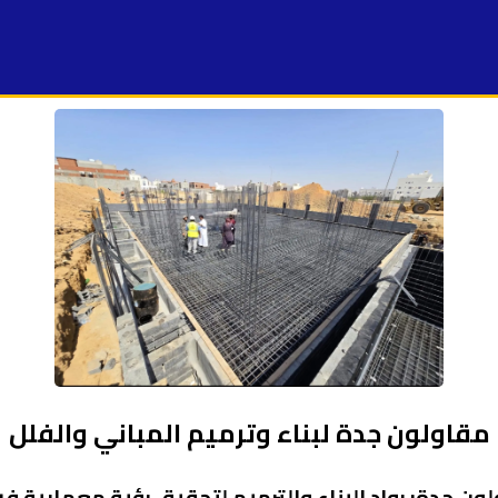
مقاولون جدة لبناء وترميم المباني والفلل
ون جدة: رواد البناء والترميم لتحقيق رؤية معمارية فر