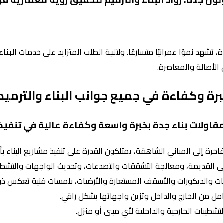
ة، تشهد نموًا عمرانيًا متسارعًا. ولتلبية الطلب المتزايد على خدمات
البنا
الأصالة والمعاصرة.
رة وكفاءة في جميع جوانب البناء والترميم
اولات بناء جدة بخبرة واسعة وكفاءة عالية في تنفيذ
اخرة إلى المباني الشاهقة، يمتلكون القدرة على تنفيذ مشاريع البناء ب
ني القديمة، ومعالجة التشققات والتصدعات، وتحديث الواجهات والتشطيبا
نات والديكورات والأسقف المستعارة والأرضيات، بلمسات فنية تعكس ذ
مل من الخارج والداخل وتزين واجهاتها بشكل راقي.
شطيبات الخارجية والداخلية لأي مبنى أو منزل.