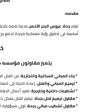
مقدمه:
تعتبر
جدة، عروس البحر الأحمر،
مدينة نابضة بالحيا
أساسية في تحقيق رؤية معمارية فريدة تجمع بين 
خب
يتميز مقاولون مؤسسه مق
* بناء المباني السكنية والتجارية:
من الفلل الف
* ترميم المباني والفلل:
إعادة الحياة إلى المبا
* تشطيبات داخلية وخارجية:
تنفيذ أعمال الدها
* مقاول ترميم فلل بجدة:
ترميم الفلل بشكل كا
* مقاول تشطيب مباني بجدة:
تولي مسؤولية الت