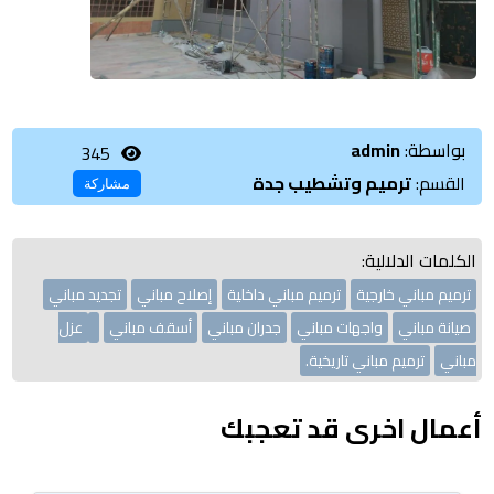
بواسطة:
admin
345
القسم:
ترميم وتشطيب جدة
مشاركة
الكلمات الدلالية:
ترميم مباني خارجية
ترميم مباني داخلية
إصلاح مباني
تجديد مباني
صيانة مباني
واجهات مباني
جدران مباني
أسقف مباني
عزل
مباني
ترميم مباني تاريخية.
أعمال اخرى قد تعجبك