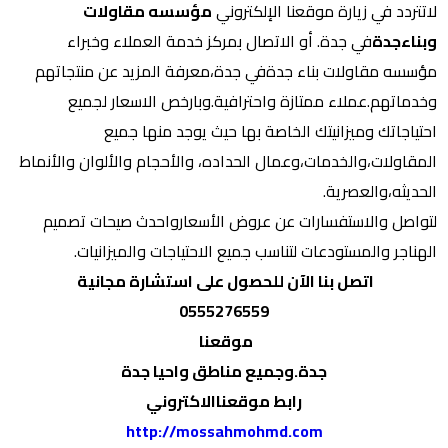
لاتتردد في زيارة موقعنا الإلكتروني
مؤسسه مقاولات
وبناءجدة
في جدة. أو الاتصال بمركز خدمة العملاء وخبراء
مؤسسه مقاولات بناء جدةفي جدة،معرفة المزيد عن منتجاتهم
وخدماتهم.عملاء ممتازة واحترافية.وبارخص الاسعار لجميع
احتياجاتك وميزانيتك الخاصة بها حيث يوجد منها جميع
المقاولات،والخدمات،وعمال الحداده، والأحجام والألوان والأنماط
الحديثه،والعصرية.
لتواصل والاستفسارات عن عروض الأسعارواحدث صيحات تصميم
الهناجر والمستودعات لتناسب جميع الاحتياجات والميزانيات.
اتصل بنا الآن للحصول على استشارة مجانية
0555276559
موقعنا
جدة.وجميع مناطق واحيا جدة
رابط موقعناالاكتروني
http://mossahmohmd.com