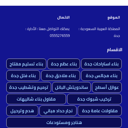
الموقع
الاتصال
المملكة العربية السعودية :
يمكنك التواصل معنا : الأدارة :
جدة
0555276559
الاقسام
بناء استراحات جدة
بناء عظم جدة
بناء تسليم مفتاح
بناء مجالس جدة
بناء ملاحق جدة
بناء فلل جدة
عوازل أسطح
ساندويتش البانل
ترميم وتشطيب جدة
تركيب شبوك جدة
مقاول بناء شاليهات
مقاولات عامة جدة
نجار حداد مباني
هدم وترحيل
هناجر ومستودعات