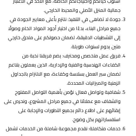
أسلوب حياتكم واحتياجاتكم الخاصة، مع الأخذ في الاعتبار
جمالية المنزل الأصلي والمحيط الخارجي.
جودة لا تضاهى في التنفيذ: نلتزم بأعلى معايير الجودة في
جميع مراحل البناء، بدءًا من اختيار أجود المواد الخام وصولًا
إلى التشطيبات الدقيقة، لضمان حصولكم على ملحق خارجي
متين يدوم لسنوات طويلة.
فريق عمل متخصص ومحترف: يضم فريقنا نخبة من
الكفاءات الهندسية والفنية والإدارية، الذين يعملون بتناغم
لضمان سير العمل بسلاسة وكفاءة، مع الالتزام بالجداول
الزمنية والميزانيات المحددة.
شفافية وتواصل فعال: نؤمن بأهمية التواصل المفتوح
والشفاف مع عملائنا في جميع مراحل المشروع، ونحرص على
إبقائهم على اطلاع دائم بجميع التطورات والإجابة على
استفساراتهم بكل وضوح.
خدمات متكاملة: نقدم مجموعة شاملة من الخدمات تشمل