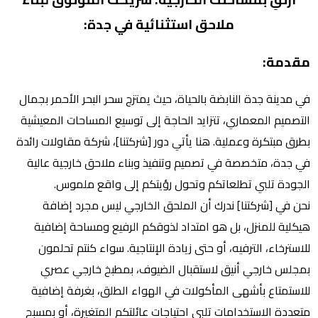
ملاحق استثنائية في جدة:
مقدمة:
في مدينة جدة النابضة بالحياة، حيث يمتزج سحر البحر الأحمر بجمال
التصميم المعماري، تتزايد الحاجة إلى توسيع المساحات المعيشية
بطرق مبتكرة وعملية. هنا يأتي دور [شركتنا]، شركة مقاولات رائدة
في جدة، متخصصة في تصميم وتنفيذ وبناء ملاحق خارجية عالية
الجودة تلبي تطلعاتكم وتحول رؤيتكم إلى واقع ملموس.
نحن في [شركتنا] ندرك أن الملحق الخارجي ليس مجرد إضافة
هيكلية للمنزل، بل هو امتداد لذوقكم الرفيع ومساحة إضافية
للاسترخاء، الترفيه، أو حتى زيادة الإنتاجية. سواء كنتم تحلمون
بمجلس خارجي أنيق لاستقبال الضيوف، بمطبخ خارجي عصري
للاستمتاع بأشهى المأكولات في الهواء الطلق، بغرفة إضافية
متعددة الاستخدامات تلبي احتياجات عائلتكم المتغيرة، أو بمسبح