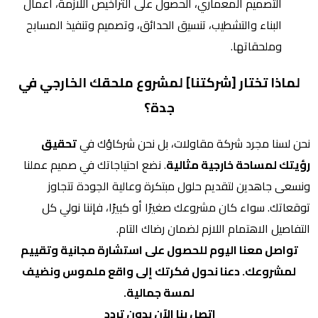
التصميم المعماري، الحصول على التراخيص اللازمة، أعمال
البناء والتشطيب، تنسيق الحدائق، وتصميم وتنفيذ المسابح
وملحقاتها.
لماذا تختار [شركتنا] لمشروع ملحقك الخارجي في
جدة؟
نحن لسنا مجرد شركة مقاولات، بل نحن شركاؤك في
تحقيق
رؤيتك لمساحة خارجية مثالية
. نضع احتياجاتك في صميم عملنا
ونسعى جاهدين لتقديم حلول مبتكرة وعالية الجودة تتجاوز
توقعاتك. سواء كان مشروعك صغيرًا أو كبيرًا، فإننا نولي كل
التفاصيل الاهتمام اللازم لضمان رضاك التام.
تواصل معنا اليوم للحصول على استشارة مجانية وتقييم
لمشروعك. دعنا نحول فكرتك إلى واقع ملموس ونضيف
لمسة جمالية.
اتصل بنا الآن بدون تردد