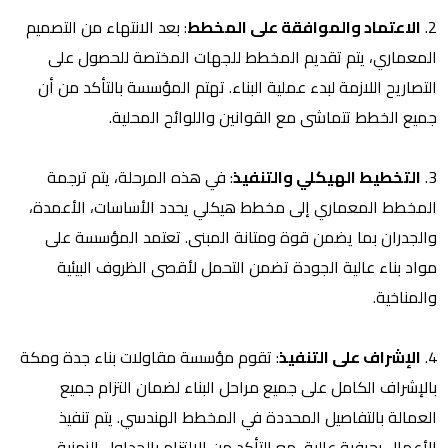
2.
الاعتماد والموافقة على المخطط
: بعد الانتهاء من التصميم
المعماري، يتم تقديم المخطط للجهات المختصة للحصول على
التصاريح اللازمة لبدء عملية البناء. تهتم المؤسسة بالتأكد من أن
جميع الخطط تتماشى مع القوانين واللوائح المحلية.
3.
التخطيط الهيكلي والتنفيذ
: في هذه المرحلة، يتم ترجمة
المخطط المعماري إلى مخطط هيكلي يحدد الأساسات، الأعمدة،
والجدران بما يضمن قوة ومتانة المبنى. تعتمد المؤسسة على
مواد بناء عالية الجودة تضمن التحمل لأقصى الظروف البيئية
والمناخية.
4.
الإشراف على التنفيذ
: تقوم مؤسسة مقاولات بناء جدة ومكة
بالإشراف الكامل على جميع مراحل البناء لضمان التزام جميع
العمالة بالتفاصيل المحددة في المخطط الهندسي. يتم تنفيذ
الأعمال بحرفية عالية، مع التأكد من الالتزام بالجداول الزمنية