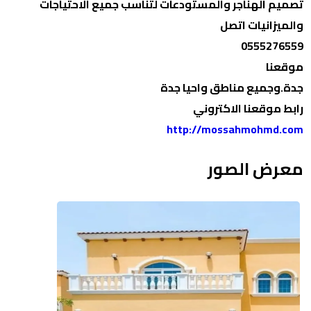
تصميم الهناجر والمستودعات لتناسب جميع الاحتياجات
والميزانيات اتصل
0555276559
موقعنا
جدة.وجميع مناطق واحيا جدة
رابط موقعنا الاكتروني
http://mossahmohmd.com
معرض الصور