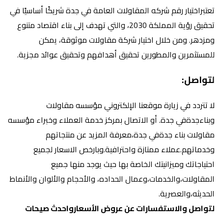
تعتبراختيار رقم شركه المقاولات العامة في جدة شريكًا أساسيًا في
تحقيق رؤية المملكة 2030، والتي تهدف إلى بناء اقتصاد متنوع
ومزدهر. ومن خلال اختيار شركة مقاولات موثوقة، يمكن
للمستثمرين والمطورين تحقيق أهدافهم وتحقيق عوائد مجزية.
لتواصل:
لا تتردد في زيارة موقعنا الإلكتروني مؤسسه مقاولات
وبناءجدةفي جدة. أو الاتصال بمركز خدمة العملاء وخبراء مؤسسه
مقاولات بناء جدةفي جدة،معرفة المزيد عن منتجاتهم
وخدماتهم.عملاء ممتازة واحترافية.وبارخص الاسعار لجميع
احتياجاتك وميزانيتك الخاصة بها حيث يوجد منها جميع
المقاولات،والخدمات،وعمال الحداده، والأحجام والألوان والأنماط
الحديثه،والعصرية.
لتواصل والاستفسارات عن عروض الأسعارواحدث صيحات