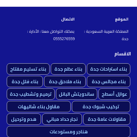
الموقع
الاتصال
المملكة العربية السعودية :
يمكنك التواصل معنا : الأدارة :
جدة
0555276559
الاقسام
بناء استراحات جدة
بناء عظم جدة
بناء تسليم مفتاح
بناء مجالس جدة
بناء ملاحق جدة
بناء فلل جدة
عوازل أسطح
ساندويتش البانل
ترميم وتشطيب جدة
تركيب شبوك جدة
مقاول بناء شاليهات
مقاولات عامة جدة
نجار حداد مباني
هدم وترحيل
هناجر ومستودعات