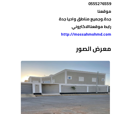
0555276559
موقعنا
جدة.وجميع مناطق واحيا جدة
رابط موقعناالاكتروني
http://mossahmohmd.com
معرض الصور