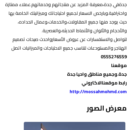
جدةفي جدة،معرفة المزيد عن منتجاتهم وخدماتهم.عملاء ممتازة
واحترافية.وبارخص الاسعار لجميع احتياجاتك وميزانيتك الخاصة بها
حيث يوجد منها جميع المقاولات،والخدمات،وعمال الحداده،
والأحجام والألوان والأنماط الحديثه،والعصرية.
لتواصل والاستفسارات عن عروض الأسعارواحدث صيحات تصميم
الهناجر والمستودعات لتناسب جميع الاحتياجات والميزانيات اتصل
0555276559
موقعنا
جدة.وجميع مناطق واحيا جدة
رابط موقعناالاكتروني
http://mossahmohmd.com
معرض الصور