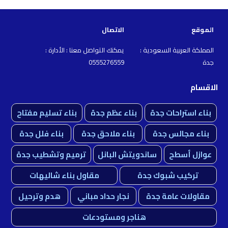
الموقع
الاتصال
المملكة العربية السعودية :
يمكنك التواصل معنا : الأدارة :
جدة
0555276559
الاقسام
بناء استراحات جدة
بناء عظم جدة
بناء تسليم مفتاح
بناء مجالس جدة
بناء ملاحق جدة
بناء فلل جدة
عوازل أسطح
ساندويتش البانل
ترميم وتشطيب جدة
تركيب شبوك جدة
مقاول بناء شاليهات
مقاولات عامة جدة
نجار حداد مباني
هدم وترحيل
هناجر ومستودعات