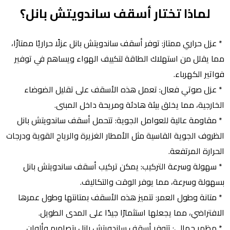
لماذا تختار أسقف ساندويتش بانل؟
* عزل حراري ممتاز: توفر أسقف ساندويتش بانل عزلًا حراريًا ممتازًا،
مما يقلل من استهلاك الطاقة لتكييف الهواء ويساهم في توفير
فواتير الكهرباء.
* عزل صوتي فعال: تعمل هذه الأسقف على تقليل الضوضاء
الخارجية، مما يخلق بيئة هادئة ومريحة داخل المبنى.
* مقاومة عالية للعوامل الجوية: تتحمل أسقف ساندويتش بانل
الظروف الجوية القاسية مثل الأمطار الغزيرة والرياح القوية ودرجات
الحرارة المرتفعة.
* سهولة وسرعة التركيب: يمكن تركيب أسقف ساندويتش بانل
بسهولة وسرعة، مما يوفر الوقت والتكاليف.
* متانة وطول العمر: تتميز هذه الأسقف بمتانتها وطول عمرها
الافتراضي، مما يجعلها استثمارًا جيدًا على المدى الطويل.
* مظهر جمالي: تتوفر أسقف ساندويتش بانل بتصاميم وألوان