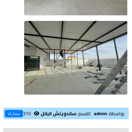
بواسطة:
admin
القسم:
ساندويتش البانل
310
مشاركة