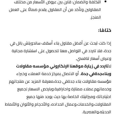
التكلفة والضمان: قارن بين عروض الأسعار من مختلف
المقاولين وتأكد من أن المقاول يقدم ضمانًا على العمل
المنجز.
ختامًا:
إذا كنت تبحث عن أفضل مقاول بناء أسقف ساندويتش بانل في
جدة، فلا تتردد في التواصل معنا للحصول على استشارة مجانية
وعرض أسعار تنافسي.
لا
تتردد في زيارة موقعنا الإلكتروني مؤسسه مقاولات
وبناءجدةفي جدة.
أو الاتصال بمركز خدمة العملاء وخبراء
مؤسسه مقاولات بناء جدةفي جدة،معرفة المزيد عن منتجاتهم
وخدماتهم.عملاء ممتازة واحترافية.وبارخص الاسعار لجميع
احتياجاتك وميزانيتك الخاصة بها حيث يوجد منها جميع
المقاولات،والخدمات،وعمال الحداده، والأحجام والألوان والأنماط
الحديثه،والعصرية.