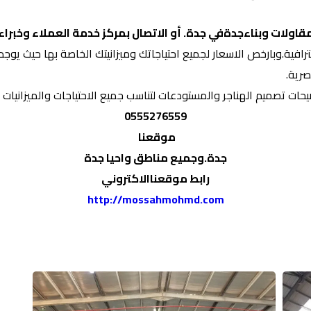
اولات وبناءجدةفي جدة. أو الاتصال بمركز خدمة العملاء وخبر
رافية.وبارخص الاسعار لجميع احتياجاتك وميزانيتك الخاصة بها حيث يو
عصرية.
ات تصميم الهناجر والمستودعات لتناسب جميع الاحتياجات والميزانيات
0555276559
موقعنا
جدة.وجميع مناطق واحيا جدة
رابط موقعناالاكتروني
http://mossahmohmd.com