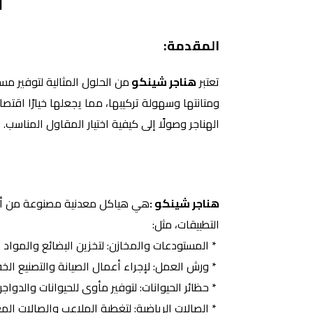
ا
المقدمة:
تعتبر
هناجر شينكو
من الحلول المثالية لتوفير م
ومتانتها وسهولة تركيبها، مما يجعلها خيارًا اقتص
الهناجر وصولًا إلى كيفية اختيار المقاول المناسب.
هناجر شينكو :
هي هياكل معدنية مصنوعة من ألو
التطبيقات، مثل:
* المستودعات والمخازن: لتخزين البضائع والمواد ا
* ورش العمل: لإجراء أعمال الصيانة والتصنيع الخ
* حظائر الحيوانات: لتوفير مأوى للحيوانات والدواجن
* الصالات الرياضية: لتغطية الملاعب والصالات الم