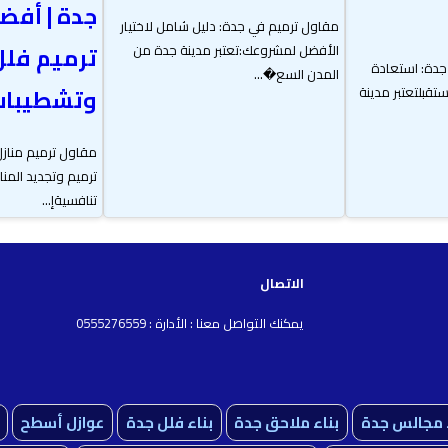
جدة | أفض
مقاول ترميم في جدة: دليل شامل لاختيار
ترميم فل
الأفضل لمشروعك:تعتبر مدينة جدة من
جدة: استعادة
المدن السع�...
وتشطيبات 
تقبلتعتبر مدينة
مقاول ترميم مناز
ترميم وتجديد المن
تنافسيةإ...
الاتصال
يمكنك التواصل معنا : الأدارة : 0555276559
ء مجالس جدة
بناء ملاحق جدة
بناء فلل جدة
عوازل أسطح