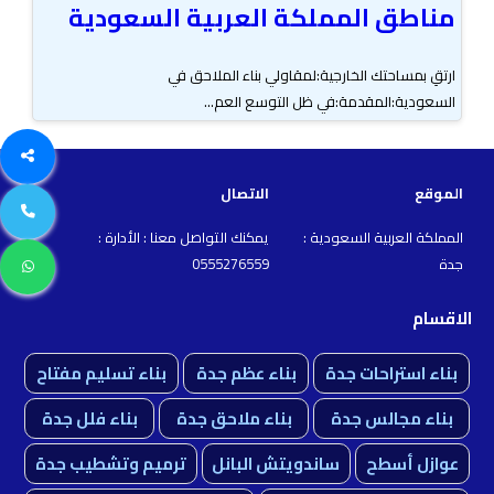
مناطق المملكة العربية السعودية
ارتقِ بمساحتك الخارجية:لمقاولي بناء الملاحق في
السعودية:المقدمة:في ظل التوسع العم...
الموقع
الاتصال
المملكة العربية السعودية :
يمكنك التواصل معنا : الأدارة :
جدة
0555276559
الاقسام
بناء استراحات جدة
بناء عظم جدة
بناء تسليم مفتاح
بناء مجالس جدة
بناء ملاحق جدة
بناء فلل جدة
عوازل أسطح
ساندويتش البانل
ترميم وتشطيب جدة