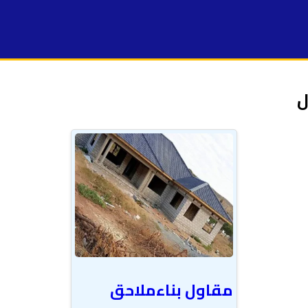
ل
مقاول بناءملاحق