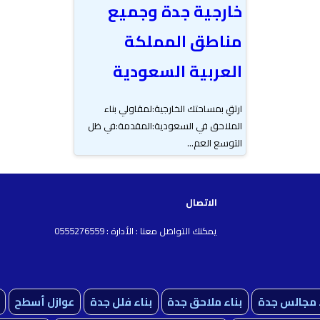
خارجية جدة وجميع
مناطق المملكة
العربية السعودية
ارتقِ بمساحتك الخارجية:لمقاولي بناء
الملاحق في السعودية:المقدمة:في ظل
التوسع العم...
الاتصال
يمكنك التواصل معنا : الأدارة : 0555276559
ء مجالس جدة
بناء ملاحق جدة
بناء فلل جدة
عوازل أسطح